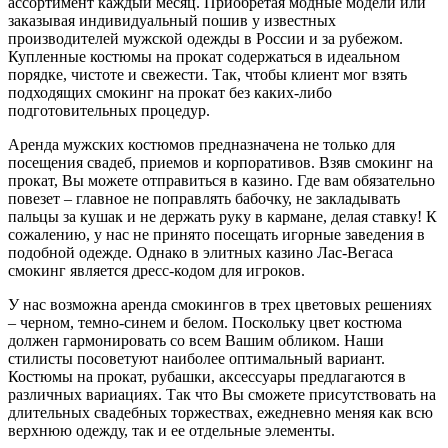
ассортимент каждый месяц. Приобретая модные модели или
заказывая индивидуальный пошив у известных
производителей мужской одежды в России и за рубежом.
Купленные костюмы на прокат содержаться в идеальном
порядке, чистоте и свежести. Так, чтобы клиент мог взять
подходящих смокинг на прокат без каких-либо
подготовительных процедур.
Аренда мужских костюмов предназначена не только для
посещения свадеб, приемов и корпоративов. Взяв смокинг на
прокат, Вы можете отправиться в казино. Где вам обязательно
повезет – главное не поправлять бабочку, не закладывать
пальцы за кушак и не держать руку в кармане, делая ставку! К
сожалению, у нас не принято посещать игорные заведения в
подобной одежде. Однако в элитных казино Лас-Вегаса
смокинг является дресс-кодом для игроков.
У нас возможна аренда смокингов в трех цветовых решениях
– черном, темно-синем и белом. Поскольку цвет костюма
должен гармонировать со всем Вашим обликом. Наши
стилисты посоветуют наиболее оптимальный вариант.
Костюмы на прокат, рубашки, аксессуары предлагаются в
различных вариациях. Так что Вы сможете присутствовать на
длительных свадебных торжествах, ежедневно меняя как всю
верхнюю одежду, так и ее отдельные элементы.