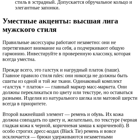
стиль в эстрадный. Допускается обручальное кольцо и
элегантные запонки.
Уместные акценты: высшая лига
мужского стиля
Правильные аксессуары работают незаметно: они не
перетягивают внимание на себя, а подчеркивают общую
гармонию. Инвестируйте в проверенную классику, которая
всегда уместна.
Прежде всего, это галстук и нагрудный платок (паше).
Главное правило стиля rules: они никогда не должны быть
сшиты из одной и той же ткани. Одинаковый комплект
«галстук + платок» — главный маркер масс-маркета. Они
должны перекликаться по цвету или текстуре, но оставаться
разными. Изделия из натурального шелка или матовой шерсти
всегда в приоритете.
Второй важнейший элемент — ремень и обувь. Их кожа
должна совпадать по цвету и, желательно, по текстуре (черная
гладкая кожа к черной, коричневая замша к коричневой). В
особо строгих дресс-кодах (Black Tie) ремень и вовсе
исключается — брюки удерживаются незаметными