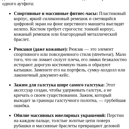
одного аутфита:
Спортивные и массивные фитнес-часы:
Пластиковый
корпус, яркий силиконовый ремешок и светящийся
цифровой экран на фоне шерстяного маншета выглядят
нелепо. Костюм требует строгости: тонкий корпус,
кожаный ремешок или благородный металлический
браслет.
Рюкзаки (даже кожаные):
Рюкзак — это элемент
спортивного или повседневного стиля (streetwear). Мало
того, что он ломает силуэт плеча, его лямки безжалостно
истирают дорогую костюмную ткань и образуют
катышки. Замените его на портфель, сумку-холдолл или
лаконичный документ-кейс.
Зажим для галстука шире самого галстука:
Этот
аксессуар создан, чтобы удерживать галстук, а не
кричать о своем существовании. Зажим, который
выходит за границы галстучного полотна, — грубейшая
ошибка.
Обилие массивных ювелирных украшений:
Перстни
на каждом пальце, толстые золотые цепи поверх
рубашки и массивные браслеты превращают деловой