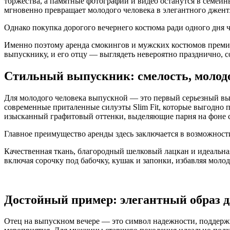
торжества, а памятные фотографии и видео останутся в семейн
мгновенно превращает молодого человека в элегантного джент
Однако покупка дорогого вечернего костюма ради одного дня ча
Именно поэтому аренда смокингов и мужских костюмов премиа
выпускнику, и его отцу — выглядеть невероятно празднично, с
Стильный выпускник: смелость, молод
Для молодого человека выпускной — это первый серьезный выход
современные приталенные силуэты Slim Fit, которые выгодно п
изысканный графитовый оттенки, выделяющие парня на фоне 
Главное преимущество аренды здесь заключается в возможности
Качественная ткань, благородный шелковый лацкан и идеальна
включая сорочку под бабочку, кушак и запонки, избавляя молод
Достойный пример: элегантный образ 
Отец на выпускном вечере — это символ надежности, поддержк