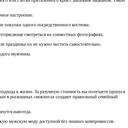
ого или слегка приталенного кроя с шалевым лацканом. Такой
чное настроение.
ле покупки одного посредственного костюма.
т потрясающе смотреться на совместных фотографиях.
е праздника их не нужно чистить самостоятельно.
аждого мужчины.
подхода к жизни. За разумную стоимость вы получаете пропуск
и сын в роскошных смокингах создают правильный семейный
нутся навсегда.
ысокую мужскую моду доступной без лишних компромиссов.