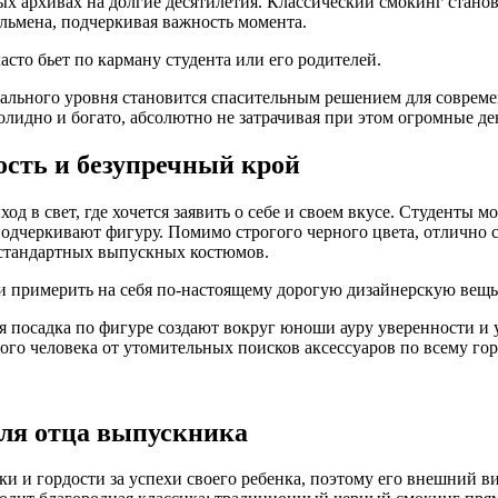
ых архивах на долгие десятилетия. Классический смокинг станов
льмена, подчеркивая важность момента.
сто бьет по карману студента или его родителей.
льного уровня становится спасительным решением для совреме
олидно и богато, абсолютно не затрачивая при этом огромные д
ость и безупречный крой
 в свет, где хочется заявить о себе и своем вкусе. Студенты мо
одчеркивают фигуру. Помимо строгого черного цвета, отлично с
стандартных выпускных костюмов.
 примерить на себя по-настоящему дорогую дизайнерскую вещь, 
я посадка по фигуре создают вокруг юноши ауру уверенности и 
ого человека от утомительных поисков аксессуаров по всему гор
для отца выпускника
и и гордости за успехи своего ребенка, поэтому его внешний в