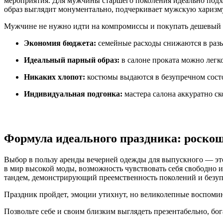
мероприятия. Для мужчины старшего поколения идеально подх
образ выглядит монументально, подчеркивает мужскую харизму
Мужчине не нужно идти на компромиссы и покупать дешевый ма
Экономия бюджета:
семейные расходы снижаются в разы
Идеальный парный образ:
в салоне проката можно легко
Никаких хлопот:
костюмы выдаются в безупречном состо
Индивидуальная подгонка:
мастера салона аккуратно с
Формула идеального праздника: роскош
Выбор в пользу аренды вечерней одежды для выпускного — это
в мир высокой моды, возможность чувствовать себя свободно 
тандем, демонстрирующий преемственность поколений и безуп
Праздник пройдет, эмоции утихнут, но великолепные воспомин
Позвольте себе и своим близким выглядеть презентабельно, бо