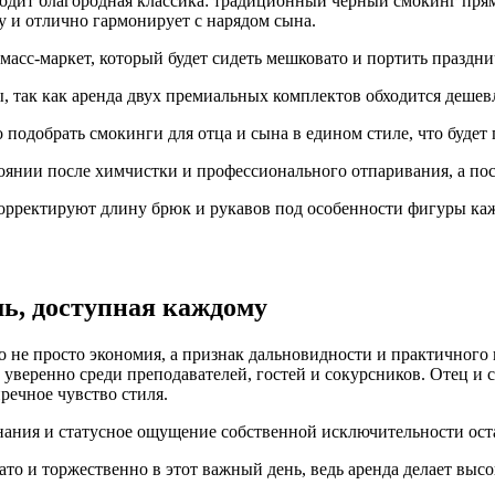
одит благородная классика: традиционный черный смокинг прям
 и отлично гармонирует с нарядом сына.
сс-маркет, который будет сидеть мешковато и портить праздни
, так как аренда двух премиальных комплектов обходится дешев
 подобрать смокинги для отца и сына в едином стиле, что буде
янии после химчистки и профессионального отпаривания, а посл
корректируют длину брюк и рукавов под особенности фигуры к
ь, доступная каждому
 не просто экономия, а признак дальновидности и практичного 
и уверенно среди преподавателей, гостей и сокурсников. Отец 
речное чувство стиля.
ания и статусное ощущение собственной исключительности оста
гато и торжественно в этот важный день, ведь аренда делает в