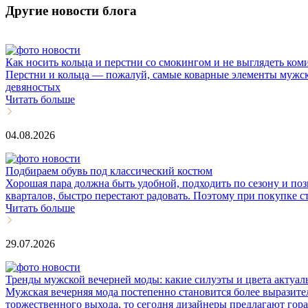
Другие новости блога
Как носить кольца и перстни со смокингом и не выглядеть ком
Перстни и кольца — пожалуй, самые коварные элементы мужско
девяностых
Читать больше
04.08.2026
Подбираем обувь под классический костюм
Хорошая пара должна быть удобной, подходить по сезону и поз
кварталов, быстро перестают радовать. Поэтому при покупке ст
Читать больше
29.07.2026
Тренды мужской вечерней моды: какие силуэты и цвета актуа
Мужская вечерняя мода постепенно становится более выразите
торжественного выхода, то сегодня дизайнеры предлагают гор