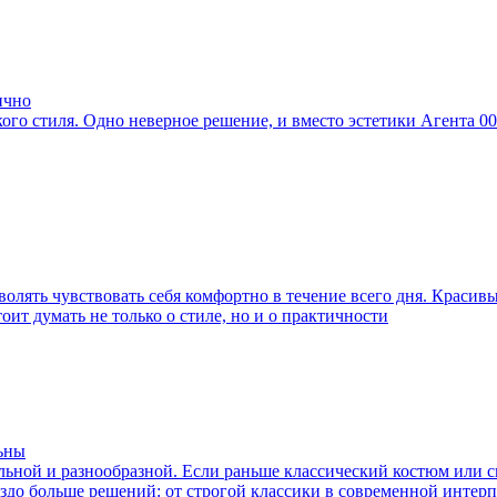
ично
го стиля. Одно неверное решение, и вместо эстетики Агента 0
волять чувствовать себя комфортно в течение всего дня. Красив
оит думать не только о стиле, но и о практичности
льны
льной и разнообразной. Если раньше классический костюм или 
аздо больше решений: от строгой классики в современной интер