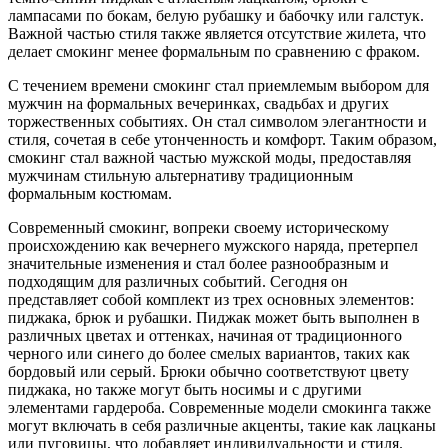
лампасами по бокам, белую рубашку и бабочку или галстук.
Важной частью стиля также является отсутствие жилета, что
делает смокинг менее формальным по сравнению с фраком.
С течением времени смокинг стал приемлемым выбором для
мужчин на формальных вечеринках, свадьбах и других
торжественных событиях. Он стал символом элегантности и
стиля, сочетая в себе утонченность и комфорт. Таким образом,
смокинг стал важной частью мужской моды, предоставляя
мужчинам стильную альтернативу традиционным
формальным костюмам.
Современный смокинг, вопреки своему историческому
происхождению как вечернего мужского наряда, претерпел
значительные изменения и стал более разнообразным и
подходящим для различных событий. Сегодня он
представляет собой комплект из трех основных элементов:
пиджака, брюк и рубашки. Пиджак может быть выполнен в
различных цветах и оттенках, начиная от традиционного
черного или синего до более смелых вариантов, таких как
бордовый или серый. Брюки обычно соответствуют цвету
пиджака, но также могут быть носимы и с другими
элементами гардероба. Современные модели смокинга также
могут включать в себя различные акценты, такие как лацканы
или пуговицы, что добавляет индивидуальности и стиля.