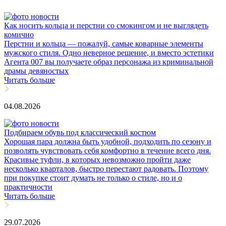
Как носить кольца и перстни со смокингом и не выглядеть
комично
Перстни и кольца — пожалуй, самые коварные элементы
мужского стиля. Одно неверное решение, и вместо эстетики
Агента 007 вы получаете образ персонажа из криминальной
драмы девяностых
Читать больше
04.08.2026
Подбираем обувь под классический костюм
Хорошая пара должна быть удобной, подходить по сезону и
позволять чувствовать себя комфортно в течение всего дня.
Красивые туфли, в которых невозможно пройти даже
несколько кварталов, быстро перестают радовать. Поэтому
при покупке стоит думать не только о стиле, но и о
практичности
Читать больше
29.07.2026